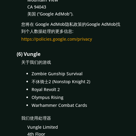
CA 94043
美国 (“Google AdMob”).
您将在 Google AdMob隐私政策的Google AdMob找
到个人数据处理的更多信息:
https://policies.google.com/privacy
(6) Vungle
关于我们的游戏
Zombie Gunship Survival
不休骑士2 (Nonstop Knight 2)
Royal Revolt 2
Olympus Rising
Warhammer Combat Cards
我们使用处理器
Vungle Limited
4th Floor