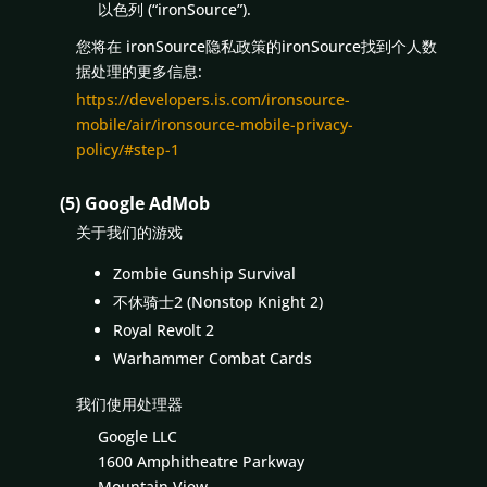
以色列 (“ironSource”).
您将在 ironSource隐私政策的ironSource找到个人数
据处理的更多信息:
https://developers.is.com/ironsource-
mobile/air/ironsource-mobile-privacy-
policy/#step-1
(5) Google AdMob
关于我们的游戏
Zombie Gunship Survival
不休骑士2 (Nonstop Knight 2)
Royal Revolt 2
Warhammer Combat Cards
我们使用处理器
Google LLC
1600 Amphitheatre Parkway
Mountain View