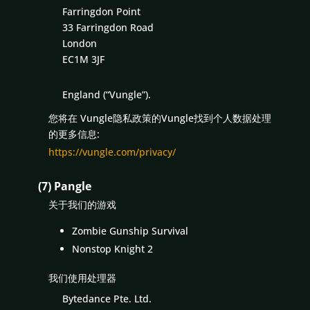
Farringdon Point
33 Farringdon Road
London
EC1M 3JF
England (“Vungle”).
您将在 Vungle隐私政策的Vungle找到个人数据处理
的更多信息:
https://vungle.com/privacy/
(7) Pangle
关于我们的游戏
Zombie Gunship Survival
Nonstop Knight 2
我们使用处理器
Bytedance Pte. Ltd.