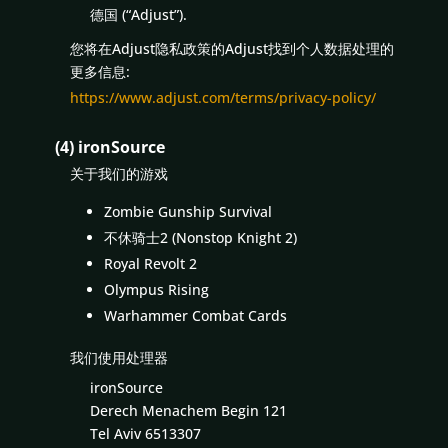
德国 (“Adjust”).
您将在Adjust隐私政策的Adjust找到个人数据处理的
更多信息:
https://www.adjust.com/terms/privacy-policy/
(4) ironSource
关于我们的游戏
Zombie Gunship Survival
不休骑士2 (Nonstop Knight 2)
Royal Revolt 2
Olympus Rising
Warhammer Combat Cards
我们使用处理器
ironSource
Derech Menachem Begin 121
Tel Aviv 6513307