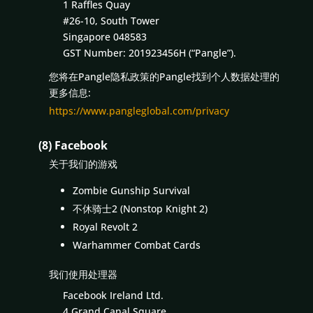
1 Raffles Quay
#26-10, South Tower
Singapore 048583
GST Number: 201923456H (“Pangle”).
您将在Pangle隐私政策的Pangle找到个人数据处理的
更多信息:
https://www.pangleglobal.com/privacy
(8) Facebook
关于我们的游戏
Zombie Gunship Survival
不休骑士2 (Nonstop Knight 2)
Royal Revolt 2
Warhammer Combat Cards
我们使用处理器
Facebook Ireland Ltd.
4 Grand Canal Square