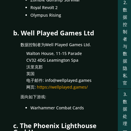
2.
Royal Revolt 2
数
Olympus Rising
据
控
b. Well Played Games Ltd
制
者
数据控制者为Well Played Games Ltd.
与
Walton House, 11-15 Parade
数
CV32 4DG Leamington Spa
据
沃里克郡
隐
英国
私
电子邮件: info@wellplayed.games
官
网页:
https://wellplayed.games/
3.
面向如下游戏:
数
Warhammer Combat Cards
据
处
理
c. The Phoenix Lighthouse
一