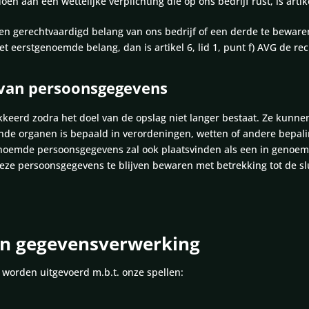
n aan een wettelijke verplichting die op ons bedrijf rust, is artike
en gerechtvaardigd belang van ons bedrijf of een derde te bewar
 eerstgenoemde belang, dan is artikel 6, lid 1, punt f) AVG de re
 van persoonsgegevens
eerd zodra het doel van de opslag niet langer bestaat. Ze kunnen 
ende organen is bepaald in verordeningen, wetten of andere bepal
enoemde persoonsgegevens zal ook plaatsvinden als een in geno
 deze persoonsgegevens te blijven bewaren met betrekking tot de s
van gegevensverwerking
worden uitgevoerd m.b.t. onze spellen: