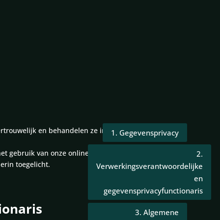
trouwelijk en behandelen ze in
1. Gegevensprivacy
t gebruik van onze onlinespellen (‘spellen’).
2.
rin toegelicht.
Verwerkingsverantwoordelijke
en
gegevensprivacyfunctionaris
ionaris
3. Algemene