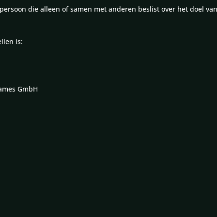
spersoon die alleen of samen met anderen beslist over het doel v
len is:
egames GmbH